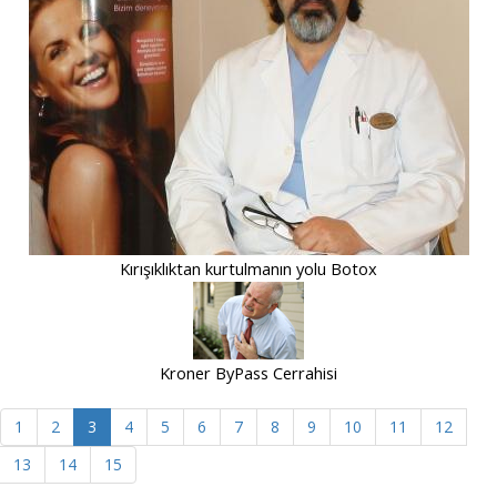
Kırışıklıktan kurtulmanın yolu Botox
Kroner ByPass Cerrahisi
1
2
3
4
5
6
7
8
9
10
11
12
13
14
15