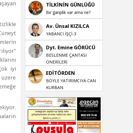
aşayan
TİLKİNİN GÜNLÜĞÜ
Bir gariplik var ama ne?
zlikle
Av. Ünsal KIZILCA
Cüneyt
YABANCI İŞÇİ-3
imlerin
Dyt. Emine GÖRÜCÜ
ılıyor”
BESLENME ÇANTASI
larını
ÖNERİLERİ
ok iyi
EDİTÖRDEN
 üzere
BÖYLE YATIRIMCIYA CAN
 emeğe
KURBAN
kiyor.
aların