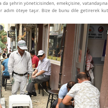
a da şehrin yöneticisinden, emekçisine, vatandaşına
ir adım öteye taşır. Bize de bunu dile getirerek ku