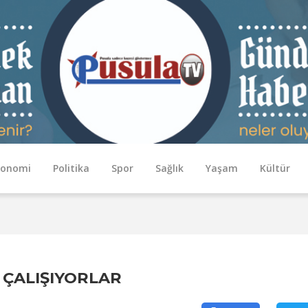
konomi
Politika
Spor
Sağlık
Yaşam
Kültür
ÇALIŞIYORLAR