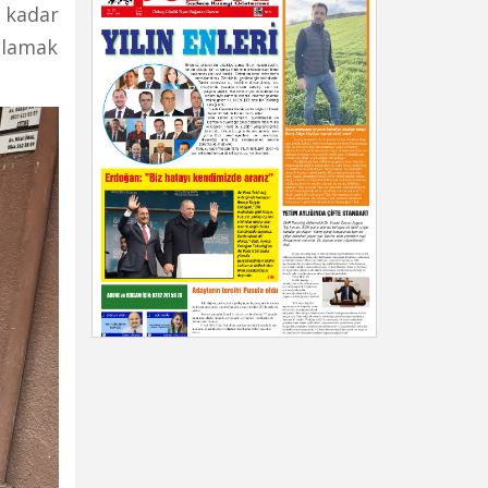
 kadar
tlamak