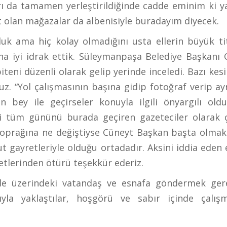
rı da tamamen yerleştirildiğinde cadde eminim ki y
 olan mağazalar da albenisiyle buradayım diyecek.
uk ama hiç kolay olmadığını usta ellerin büyük titi
ha iyi idrak ettik. Süleymanpaşa Belediye Başkanı 
eni düzenli olarak gelip yerinde inceledi. Bazı kes
ruz. “Yol çalışmasının başına gidip fotoğraf verip ayr
 bey ile geçirseler konuyla ilgili önyargılı olduk
ni tüm gününü burada geçiren gazeteciler olarak ç
toprağına ne değiştiyse Cüneyt Başkan başta olmak
t gayretleriyle olduğu ortadadır. Aksini iddia eden
retlerinden ötürü teşekkür ederiz.
de üzerindeki vatandaş ve esnafa göndermek gere
la yaklaştılar, hoşgörü ve sabır içinde çalışm