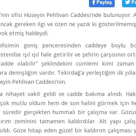
’nin ofisi Hüseyin Pehlivan Caddesi’nde bulunuyor. 
ncak gereken ilgi ve özen ne yazık ki gösterilmemiş.
yok etmiş haldeydi.
isimin geniş penceresinden caddeye boylu b
nilse ışıl ışıl hale getirilir ve şehrin çarşısının or
 cadde olabilir” şeklindekini cümlemi kimi zaman
 demişliğim vardır. Tekirdağ’a yerleştiğim ilk yıll
eyin Pehlivan Caddesi’nin.
a nihayet vakit geldi ve cadde bakıma alındı. Hak 
em çok mutlu oldum hem de son halini görmek için h
bir süredir gerçekten hummalı bir çalışma var. Göz
ırım zeminini tamamen kaldırdılar. Alt yapı çalış
ldı. Göze hitap eden güzel bir kaldırım çalışması y