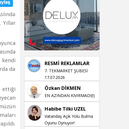
Aslında
 Yıllar
oyunca
tasında
 kendi
RESMİ REKLAMLAR
arda da
7. TEKMARKET ŞUBESİ
17.07.2026
Özkan DİKMEN
ettiği
EN AZINDAN KIVIRMADI(!)
eyecan
ümüzün
Habibe Tilki UZEL
maları
Vatandaş Açık Yolu Bulma
apıldı.
Oyunu Oynuyor!