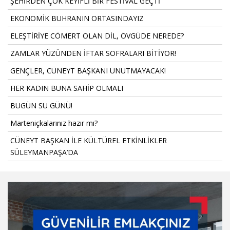
ŞEHİRDEN ÇOK KEYİFLİ BİR FESTİVAL GEÇTİ
EKONOMİK BUHRANIN ORTASINDAYIZ
ELEŞTİRİYE CÖMERT OLAN DİL, ÖVGÜDE NEREDE?
ZAMLAR YÜZÜNDEN İFTAR SOFRALARI BİTİYOR!
GENÇLER, CÜNEYT BAŞKANI UNUTMAYACAK!
HER KADIN BUNA SAHİP OLMALI
BUGÜN SU GÜNÜ!
Marteniçkalarınız hazır mı?
CÜNEYT BAŞKAN İLE KÜLTÜREL ETKİNLİKLER
SÜLEYMANPAŞA’DA