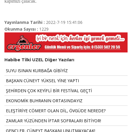
kapımızı çalacak.
Yayınlanma Tarihi :
2022-7-19 15:41:06
Okunma Sayısı :
1229
Habibe Tilki UZEL Diğer Yazıları
SUYU ISINAN KURBAĞA GİBİYİZ
BAŞKAN CÜNEYT YÜKSEL YİNE YAPTI
ŞEHİRDEN ÇOK KEYİFLİ BİR FESTİVAL GEÇTİ
EKONOMİK BUHRANIN ORTASINDAYIZ
ELEŞTİRİYE CÖMERT OLAN DİL, ÖVGÜDE NEREDE?
ZAMLAR YÜZÜNDEN İFTAR SOFRALARI BİTİYOR!
GENÇLER, CÜNEYT BAŞKANI UNUTMAYACAK!