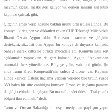
maymun çiçeği, maske geri geliyor vs. derken sanırım asıl kıtlık
kapımızı çalacak gibi.
Çiftçinin emek verip gözüne baktığı ürünü tırtıl istilası altında. Bu
konuya ilk değinen ve dikkatleri çeken CHP Tekirdağ Milletvekili
İlhami Özcan Aygun oldu. Her zaman tarımın ve çiftçinin
destekçisi, sözcüsü olan Aygun bu konuya da duyarsız kalmadı.
Sahaya inerek çiftçi ile birlikte mücadele etti. Konuyla ilgili sert
açıklamalar yapmaktan da geri kalmadı. Aygun, “Ankara’dan
oturmakla kriz yönetilemez. Bölgeye gelin, vahameti görün. Şu
anda Tarım Kredi Kooperatifi’nin sadece 2 drone var. Kapanın
elinde kalıyor. Üstelik ilaçlama yapılan yerlerde bile tırtılın yüzde
35’i halen bir süre canlılığını koruyor. Drone ve ilaçlama parasını
da çiftçi cebinden karşılıyor. Bu masrafı devlet ödesin. Trakya afet
bölgesi ilan edilmeli.” dedi.
Tarım ve Orman Bakanlığı ile sosyal medyadan paylaşım yaptı.