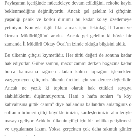
Paylaşımın içeriğinde mücadeleye devam edildiğini, rekolte kaybı
beklenmediğine değiniliyordu. Ancak gel gelelim ki çiftçinin
yaşadığı panik ve korku durumu bu kadar kolay özetlemeye
yetmiyor. Konuyla ilgili fikir almak için Tekirdağ İl Tarım ve
Orman Müdürlüğü’nü aradık. Ancak gel gelelim ki böyle bir
zamanda İl Müdürü Oktay Öcal’ın izinde olduğu bilgisini aldık.
Bu ülkenin çiftçisi kıymetlidir. Her türlü değeri de sonuna kadar
hak ediyorlar. Gübre zammı, mazot zammı derken boğazına kadar
borca batmasına rağmen atadan kalma toprağını işlemekten
vazgeçmeyen çiftçimiz ülkenin üretimi için son derece değerlidir.
Ancak ne yazık ki toplum olarak hak ettikleri saygıyı
alabildiklerini düşünmüyorum. Hani o hafta sonları “a köy
kahvaltısına gittik canım” diye ballandıra ballandıra anlattığınız o
sofranın ürünleri çiftçi büyüklerimizin, kardeşlerimizin alın teriyle
masaya geliyor. Artık bu ülkenin çiftçi için bir politika geliştirmesi
ve uygulaması lazım. Yoksa gerçekten çok daha sıkıntılı günler