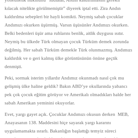
yönetmelik hükmünü “İddialar, Andın kaldırılmasını gerekli
kılacak nitelikte görülmemiştir” diyerek iptal etti. Zira Andın
kaldırılma sebepleri bir hayli komikti. Neymiş sabah çocuklar
Andımızı okurken üşürmüş. Varsın üşüsünler Andımızı okurken.
Belki bedenleri üşür ama ruhlarını benlik, aitlik duygusu ısıtır.
Neymiş bu ülkede Türk olmayan çocuk Türküm demek zorunda
değilmiş. Her sabah Türküm demekle Türk olunmazmış. Andımızı
kaldırdık ve o geri kalmış ülke görüntüsünün önüne geçtik
denmişti.
Peki, sormak isterim yıllardır Andımız okunmadı nasıl çok mu
gelişmiş ülke haline geldik? Bakın ABD’ye okullarında yabancı
pek çok çocuk eğitim görüyor ve Amerikalı olmadıkları halde her
sabah Amerikan yeminini okuyorlar.
Evet, yargı gayet açık. Çocuklar Andımızı okusun derken MEB,
Anayasanın 138. Maddesini hiçe sayarak yargı kararını
uygulamamakta ısrarlı. Bakanlığın başlattığı temyiz süreci