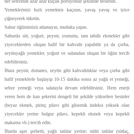
her seferinde azar azar küçük porsiyonlar şeklinde beslenin.
Yemeklerinizi hızlı yemekten kaçının, yavaş yavaş ve iyice
çiğneyerek tüketin.
Sahur öğününüzü atlamayın, mutlaka yapın.
Sahurda süt, yoğurt, peynir, yumurta, tam tahıllı ekmekler gibi
yiyeceklerden oluşan hafif bir kahvaltı yapabilir ya da çorba,
zeytinyağlı yemekler, yoğurt ve salatadan oluşan bir öğün tercih
edebilirsiniz.
İftara peynir, domates, zeytin gibi kahvaltılıklar veya çorba gibi
hafif yemeklerle başlayıp 10-15 dakika sonra az yağlı et yemeği,
sebze yemeği veya salatayla devam edebilirsiniz. Hem enerji
veren hem de kan şekerini dengeli bir şekilde yükselten besinler
(beyaz ekmek, pirinç pilavı gibi glisemik indeksi yüksek olan
yiyecekler yerine bulgur pilavı, kepekli ekmek veya kepekli
makarna vb.) tercih edin.
İftarda aşırı şerbetli, yağlı tatlılar yerine; sütlü tatlılar (sütlaç,