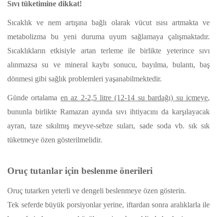
Sıvı tüketimine dikkat!
Sıcaklık ve nem artışına bağlı olarak vücut ısısı artmakta ve
metabolizma bu yeni duruma uyum sağlamaya çalışmaktadır.
Sıcaklıkların etkisiyle artan terleme ile birlikte yeterince sıvı
alınmazsa su ve mineral kaybı sonucu, bayılma, bulantı, baş
dönmesi gibi sağlık problemleri yaşanabilmektedir.
Günde ortalama
en az 2-2,5 litre (12-14 su bardağı) su içmeye
,
bununla birlikte Ramazan ayında sıvı ihtiyacını da karşılayacak
ayran, taze sıkılmış meyve-sebze suları, sade soda vb. sık sık
tüketmeye özen gösterilmelidir.
Oruç tutanlar için beslenme önerileri
Oruç tutarken yeterli ve dengeli beslenmeye özen gösterin.
Tek seferde büyük porsiyonlar yerine, iftardan sonra aralıklarla ile