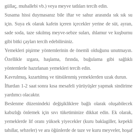
güllaç, muhallebi vb.) veya meyve tatlıları tercih edin.
Susama hissi duymasanız bile iftar ve sahur arasında sık sık su
için. Suya ek olarak kafein içeren içecekler yerine de süt, ayran,
sade soda, taze sıkılmış meyve-sebze suları, ıhlamur ve kuşburnu
gibi bitki çayları tercih edebilirsiniz.
Yemekleri pişirme yöntemlerinin de önemli olduğunu unutmayın.
Özellikle ızgara, haşlama, fırında, buğulama gibi sağlıklı
yöntemlerle hazırlanan yemekleri tercih edin.
Kavrulmuş, kızartılmış ve tütsülenmiş yemeklerden uzak durun.
İftardan 1-2 saat sonra kısa mesafeli yürüyüşler yapmak sindirime
yardımcı olacaktır.
Beslenme düzenindeki değişikliklere bağlı olarak oluşabilecek
kabızlığı önlemek için sıvı tüketiminize dikkat edin. Ek olarak,
yemeklerde lif oranı yüksek yiyecekler (kuru baklagiller, kepekli
tahıllar, sebzeler) ve ara öğünlerde de taze ve kuru meyveler, hoşaf