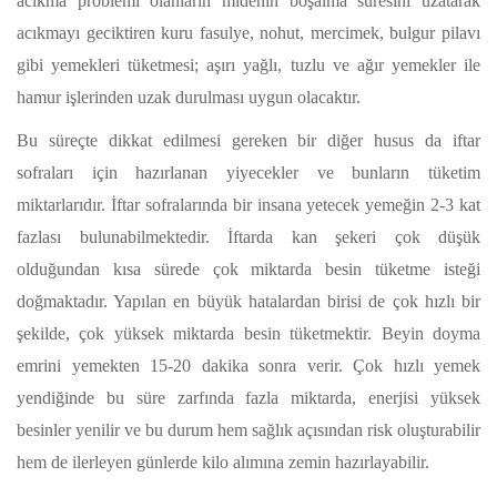
acıkma problemi olanların midenin boşalma süresini uzatarak
acıkmayı geciktiren kuru fasulye, nohut, mercimek, bulgur pilavı
gibi yemekleri tüketmesi; aşırı yağlı, tuzlu ve ağır yemekler ile
hamur işlerinden uzak durulması uygun olacaktır.
Bu süreçte dikkat edilmesi gereken bir diğer husus da iftar
sofraları için hazırlanan yiyecekler ve bunların tüketim
miktarlarıdır. İftar sofralarında bir insana yetecek yemeğin 2-3 kat
fazlası bulunabilmektedir. İftarda kan şekeri çok düşük
olduğundan kısa sürede çok miktarda besin tüketme isteği
doğmaktadır. Yapılan en büyük hatalardan birisi de çok hızlı bir
şekilde, çok yüksek miktarda besin tüketmektir. Beyin doyma
emrini yemekten 15-20 dakika sonra verir. Çok hızlı yemek
yendiğinde bu süre zarfında fazla miktarda, enerjisi yüksek
besinler yenilir ve bu durum hem sağlık açısından risk oluşturabilir
hem de ilerleyen günlerde kilo alımına zemin hazırlayabilir.