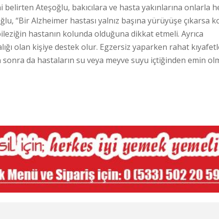
ni belirten Ateşoğlu, bakıcılara ve hasta yakınlarına onlarla 
şoğlu, “Bir Alzheimer hastası yalnız başına yürüyüşe çıkarsa 
bileziğin hastanın kolunda olduğuna dikkat etmeli. Ayrıca
ğı olan kişiye destek olur. Egzersiz yaparken rahat kıyafetle
n sonra da hastaların su veya meyve suyu içtiğinden emin o