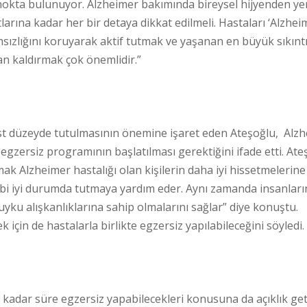
nokta bulunuyor. Alzheimer bakımında bireysel hijyenden y
arına kadar her bir detaya dikkat edilmeli. Hastaları ‘Alzheim
ımsızlığını koruyarak aktif tutmak ve yaşanan en büyük sıkınt
n kaldırmak çok önemlidir.”
üst düzeyde tutulmasının önemine işaret eden Ateşoğlu, Alz
ir egzersiz programının başlatılması gerektiğini ifade etti. Ate
ak Alzheimer hastalığı olan kişilerin daha iyi hissetmelerine
kalbi iyi durumda tutmaya yardım eder. Aynı zamanda insanları
e uyku alışkanlıklarına sahip olmalarını sağlar” diye konuştu.
 için de hastalarla birlikte egzersiz yapılabileceğini söyledi.
 kadar süre egzersiz yapabilecekleri konusuna da açıklık geti