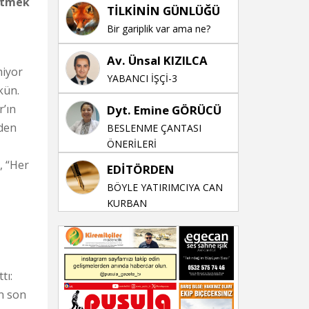
 etmek
TİLKİNİN GÜNLÜĞÜ
Bir gariplik var ama ne?
Av. Ünsal KIZILCA
miyor
YABANCI İŞÇİ-3
kün.
’ın
Dyt. Emine GÖRÜCÜ
yden
BESLENME ÇANTASI
ÖNERİLERİ
, “Her
EDİTÖRDEN
BÖYLE YATIRIMCIYA CAN
KURBAN
tı:
an son