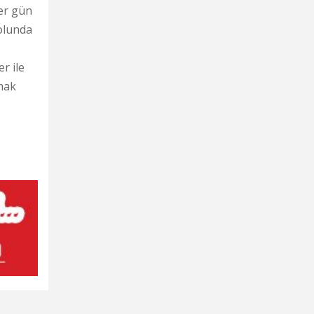
her gün
kolunda
r ile
lmak