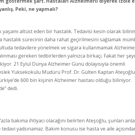
m göstermek şart. Hastaları Alzheimerlı diyerek izole
yanlış. Peki, ne yapmalı?
 yaşamı altüst eden bir hastalık. Tedavisi kesin olarak bilin
ya hastalık sürecinin daha rahat geçirilmesini sağlamak müm
ultuda tedavilere yönelmek ve sigara kullanmamak Alzheimer
alınması gereken tedbirlerden yalnızca birkaçı. Fakat her şe
kiyor. 21 Eylül Dünya Alzheimer Günü dolayısıyla önemli
eslek Yüksekokulu Müdürü Prof. Dr. Gülten Kaptan Ateşoğlu
rkiye’de 600 bin kişinin Alzheimer hastası olduğu biliniyor.
e” dedi.
zla bakıma ihtiyacı olacağını belirten Ateşoğlu, şunları anlat
e tedavi yadsınamaz. Bakım konusu ise hasta ve aile açısınd