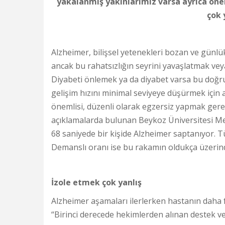
yakalanmış yakınlarımız varsa ayrıca öne
çok 
Alzheimer, bilişsel yetenekleri bozan ve günlük
ancak bu rahatsızlığın seyrini yavaşlatmak ve
Diyabeti önlemek ya da diyabet varsa bu doğr
gelişim hızını minimal seviyeye düşürmek için 
önemlisi, düzenli olarak egzersiz yapmak gere
açıklamalarda bulunan Beykoz Üniversitesi M
68 saniyede bir kişide Alzheimer saptanıyor. Tü
Demanslı oranı ise bu rakamın oldukça üzerind
İzole etmek çok yanlış
Alzheimer aşamaları ilerlerken hastanın daha fa
“Birinci derecede hekimlerden alınan destek v