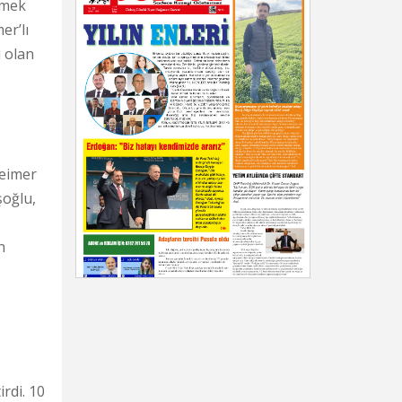
emek
er’lı
ı olan
heimer
şoğlu,
n
rdi. 10