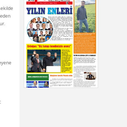
şekilde
 neden
ur.
leyene
t