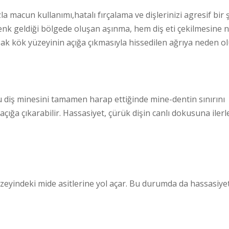
zla macun kullanımı,hatalı fırçalama ve dişlerinizi agresif bir 
 denk geldiği bölgede oluşan aşınma, hem diş eti çekilmesine
şak kök yüzeyinin açığa çıkmasıyla hissedilen ağrıya neden ol
u diş minesini tamamen harap ettiğinde mine-dentin sınırını
açığa çıkarabilir. Hassasiyet, çürük dişin canlı dokusuna iler
 yüzeyindeki mide asitlerine yol açar. Bu durumda da hassasiye