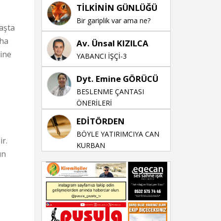
TİLKİNİN GÜNLÜĞÜ
Bir gariplik var ama ne?
yaşta
aha
Av. Ünsal KIZILCA
rine
YABANCI İŞÇİ-3
Dyt. Emine GÖRÜCÜ
BESLENME ÇANTASI
ÖNERİLERİ
EDİTÖRDEN
BÖYLE YATIRIMCIYA CAN
ir.
KURBAN
ın