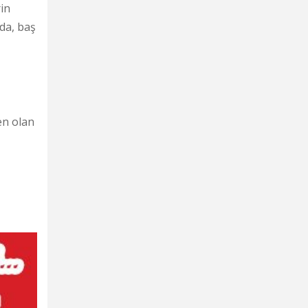
rin
da, baş
en olan