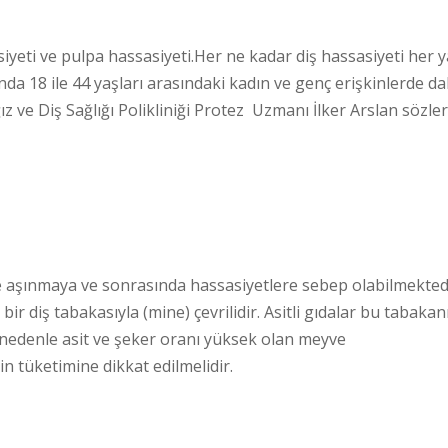
siyeti ve pulpa hassasiyeti.Her ne kadar diş hassasiyeti her 
nda 18 ile 44 yaşları arasındaki kadın ve genç erişkinlerde d
 ve Diş Sağlığı Polikliniği Protez Uzmanı İlker Arslan sözle
rde aşınmaya ve sonrasında hassasiyetlere sebep olabilmekted
r diş tabakasıyla (mine) çevrilidir. Asitli gıdalar bu tabakan
u nedenle asit ve şeker oranı yüksek olan meyve
in tüketimine dikkat edilmelidir.